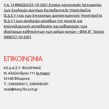
Υ.Α. 134960/Δ3/22-10-2021 Ενιαίος κανονισμός λειτουργίας
των Σχολικών Δικτύων Εκπαιδευτικής Υποστήριξης
(Σ.Δ.Ε.Υ.) και των Επιτροπών Διεπιστημονικής Υποστήριξης
(Ε.Δ.Υ.) των σχολικών μονάδων της γενικής και
επαγγελματικής εκπαίδευσης και καθορισμός των
ιδιαίτερων καθηκόντων των μελών αυτών – ΦΕΚ Β΄ Τεύχος
5009/27-10-2021
ΕΠΙΚΟΙΝΩΝΙΑ
ΚΕ.Δ.Α.Σ.Υ. ΦΛΩΡΙΝΑΣ
Μ. Αλεξάνδρου 111 (
g.maps
)
53100 Φλώρινα
Τ.:
2385045611, 2385045281
mail@kesy.flo.sch.gr