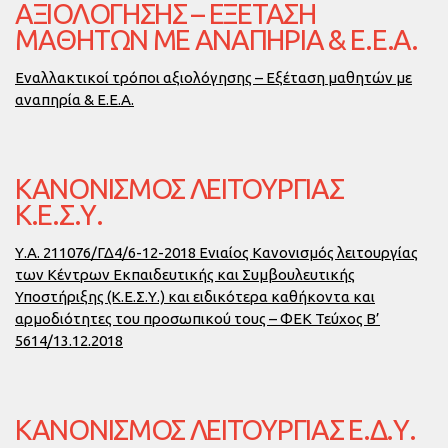
ΑΞΙΟΛΌΓΗΣΗΣ – ΕΞΈΤΑΣΗ
ΜΑΘΗΤΏΝ ΜΕ ΑΝΑΠΗΡΊΑ & Ε.Ε.Α.
Εναλλακτικοί τρόποι αξιολόγησης – Εξέταση μαθητών με
αναπηρία & Ε.Ε.Α.
ΚΑΝΟΝΙΣΜΌΣ ΛΕΙΤΟΥΡΓΊΑΣ
Κ.Ε.Σ.Υ.
Υ.Α. 211076/ΓΔ4/6-12-2018 Ενιαίος Κανονισμός λειτουργίας
των Κέντρων Εκπαιδευτικής και Συμβουλευτικής
Υποστήριξης (Κ.Ε.Σ.Υ.) και ειδικότερα καθήκοντα και
αρμοδιότητες του προσωπικού τους – ΦΕΚ Τεύχος Β’
5614/13.12.2018
ΚΑΝΟΝΙΣΜΌΣ ΛΕΙΤΟΥΡΓΊΑΣ Ε.Δ.Υ.