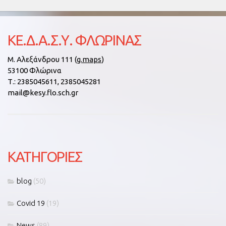
ΚΕ.Δ.Α.Σ.Υ. ΦΛΏΡΙΝΑΣ
Μ. Αλεξάνδρου 111 (
g.maps
)
53100 Φλώρινα
Τ.:
2385045611, 2385045281
mail@kesy.flo.sch.gr
KΑΤΗΓΟΡΊΕΣ
blog
(50)
Covid 19
(19)
News
(89)