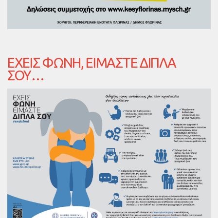
ΈΧΕΙΣ ΦΩΝΉ, ΕΊΜΑΣΤΕ ΔΊΠΛΑ
ΣΟΥ…