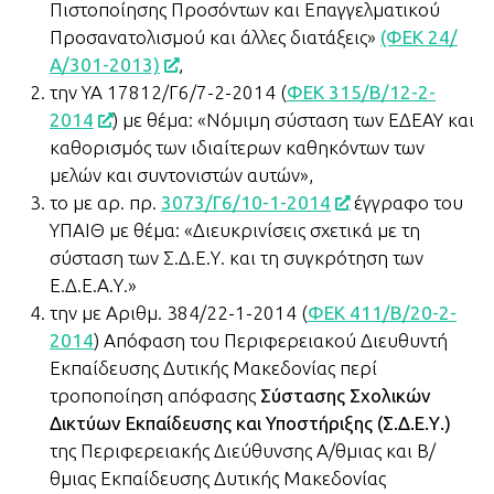
Πιστοποίησης Προσόντων και Επαγγελματικού
Προσανατολισμού και άλλες διατάξεις»
(ΦΕΚ 24/
Α/301-2013)
,
την ΥΑ 17812/Γ6/7-2-2014 (
ΦΕΚ 315/Β/12-2-
2014
) με θέμα: «Νόμιμη σύσταση των ΕΔΕΑΥ και
καθορισμός των ιδιαίτερων καθηκόντων των
μελών και συντονιστών αυτών»,
το με αρ. πρ.
3073/Γ6/10-1-2014
έγγραφο του
ΥΠΑΙΘ με θέμα: «Διευκρινίσεις σχετικά με τη
σύσταση των Σ.Δ.Ε.Υ. και τη συγκρότηση των
Ε.Δ.Ε.Α.Υ.»
την με Aριθμ. 384/22-1-2014 (
ΦΕΚ 411/Β/20-2-
2014
) Απόφαση του Περιφερειακού Διευθυντή
Εκπαίδευσης Δυτικής Μακεδονίας περί
τροποποίηση απόφασης
Σύστασης Σχολικών
Δικτύων Εκπαίδευσης και Υποστήριξης (Σ.Δ.Ε.Υ.)
της Περιφερειακής Διεύθυνσης Α/θμιας και Β/
θμιας Εκπαίδευσης Δυτικής Μακεδονίας