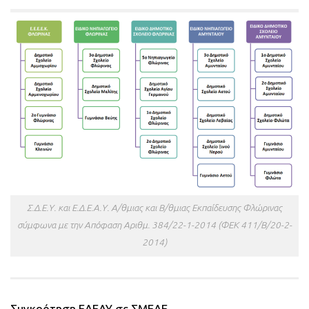
Σ.Δ.Ε.Υ. και Ε.Δ.Ε.Α.Υ. Α/θμιας και Β/θμιας Εκπαίδευσης Φλώρινας
σύμφωνα με την Απόφαση Aριθμ. 384/22-1-2014 (ΦΕΚ 411/Β/20-2-
2014)
Συγκρότηση ΕΔΕΑΥ σε ΣΜΕΑΕ