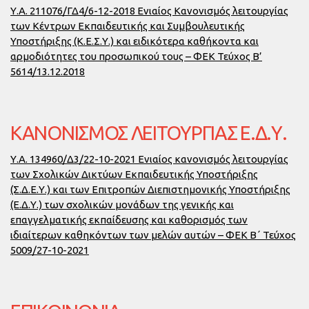
Υ.Α. 211076/ΓΔ4/6-12-2018 Ενιαίος Κανονισμός λειτουργίας
των Κέντρων Εκπαιδευτικής και Συμβουλευτικής
Υποστήριξης (Κ.Ε.Σ.Υ.) και ειδικότερα καθήκοντα και
αρμοδιότητες του προσωπικού τους – ΦΕΚ Τεύχος Β’
5614/13.12.2018
ΚΑΝΟΝΙΣΜΌΣ ΛΕΙΤΟΥΡΓΊΑΣ Ε.Δ.Υ.
Υ.Α. 134960/Δ3/22-10-2021 Ενιαίος κανονισμός λειτουργίας
των Σχολικών Δικτύων Εκπαιδευτικής Υποστήριξης
(Σ.Δ.Ε.Υ.) και των Επιτροπών Διεπιστημονικής Υποστήριξης
(Ε.Δ.Υ.) των σχολικών μονάδων της γενικής και
επαγγελματικής εκπαίδευσης και καθορισμός των
ιδιαίτερων καθηκόντων των μελών αυτών – ΦΕΚ Β΄ Τεύχος
5009/27-10-2021