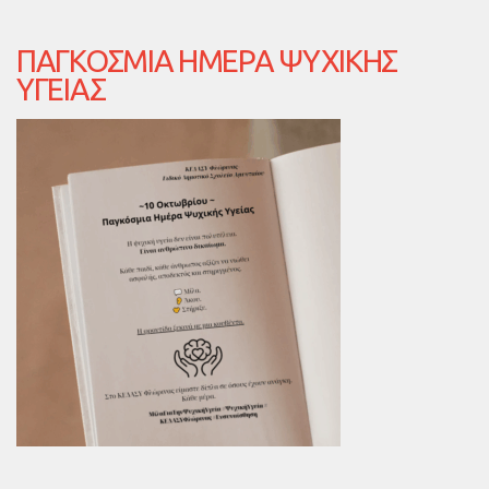
ΠΑΓΚΌΣΜΙΑ ΗΜΈΡΑ ΨΥΧΙΚΉΣ
ΥΓΕΊΑΣ