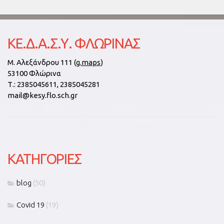
ΚΕ.Δ.Α.Σ.Υ. ΦΛΏΡΙΝΑΣ
Μ. Αλεξάνδρου 111 (
g.maps
)
53100 Φλώρινα
Τ.:
2385045611, 2385045281
mail@kesy.flo.sch.gr
KΑΤΗΓΟΡΊΕΣ
blog
(50)
Covid 19
(19)