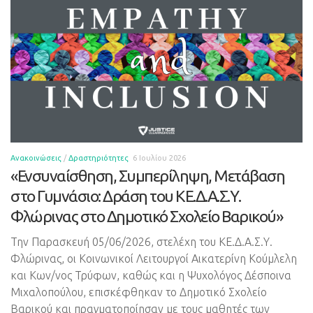
Ανακοινώσεις
/
Δραστηριότητες
6 Ιουλίου 2026
«Ενσυναίσθηση, Συμπερίληψη, Μετάβαση
στο Γυμνάσιο: Δράση του ΚΕ.Δ.Α.Σ.Υ.
Φλώρινας στο Δημοτικό Σχολείο Βαρικού»
Την Παρασκευή 05/06/2026, στελέχη του ΚΕ.Δ.Α.Σ.Υ.
Φλώρινας, οι Κοινωνικοί Λειτουργοί Αικατερίνη Κούμλελη
και Κων/νος Τρύφων, καθώς και η Ψυχολόγος Δέσποινα
Μιχαλοπούλου, επισκέφθηκαν το Δημοτικό Σχολείο
Βαρικού και πραγματοποίησαν με τους μαθητές των