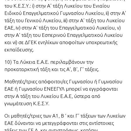
του Κ.Ε.Σ.Υ.: i) στην Α’ τάξη Λυκείου του Ενιαίου
Ειδικού Επαγγελματικού Γυμνασίου Λυκείου, ii) στην Α’
τάξη του Γενικού Λυκείου, iii) στην Α’ τάξη του Λυκείου
ΕΑΕ, iv) στην Α’ τάξη του Επαγγελματικού Λυκείου, ν)
στην Α’ τάξη του Εσπερινού Επαγγελματικού Λυκείου
και vi) σε ΔΓΕΚ ενηλίκων αποφοίτων υποχρεωτικής
εκπαίδευσης.
10) Τα Λύκεια Ε.Α.Ε. περιλαμβάνουν την
προκαταρκτική τάξη και τις Α’, Β’, Γ’ τάξεις.
Μαθητές/τριες απόφοιτοι/ες Γυμνασίου ή Γυμνασίου
ΕΑΕ ή Γυμνασίου ΕΝΕΕΓΥΛ μπορεί να εγγράφονται
στην Α τάξη του Λυκείου Ε.Α.Ε, ύστερα από
γνωμάτευση Κ.Ε.Σ.Υ.
Οι μαθητές/τριες των Α1, Β ‘ και Γ’ τάξεων των Λυκείων
ΕΑΕ δύνανται να μετεγγράφονται στις αντίστοιχες
τάξεις των ΓΕ.Λ. και αντιστρόφως, κατόπιν