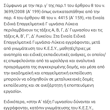
Σύμφωνα με την περ. γ’ της παρ.1 του άρθρου 8 του ν.
3699/2008 (Α’ 199) όπως αντικαταστάθηκε από την
παρ. 4 του άρθρου 48 του ν. 4415 (Α’ 159), «τα Ενιαία
Ειδικά Επαγγελματικά Γ υμνάσια Λύκεια
περιλαμβάνουν τις τάξεις Α, Β, Γ, Δ’ Γυμνασίου και τις
τάξεις Α, Β’, Γ’, Δ’ Λυκείου. Στα Ενιαία Ειδικά
Επαγγελματικά Γυμνάσια-Λύκεια εγγράφονται, μετά
από γνωμάτευση του Κ.Ε.Σ.Υ., μαθητές/τριες με
αναπηρία και ειδικές εκπαιδευτικές ανάγκες, οι οποίοι/
ες επωφελούνται από τα ωρολόγια και αναλυτικά
προγράμματα της συγκεκριμένης δομής, και μέσα από
την ακαδημαϊκή και επαγγελματική εκπαίδευση
μπορούν να οδηγηθούν σε μεταλυκειακές δομές
εκπαίδευσης και σε ανεξάρτητη ή εποπτευόμενη
εργασία».
Ειδικότερα, «στην Α’ τάξη Γυμνασίου δύνανται να
εγγράφονται, κατόπιν γνωμάτευσης του Κ.Ε.Σ.Υ.,