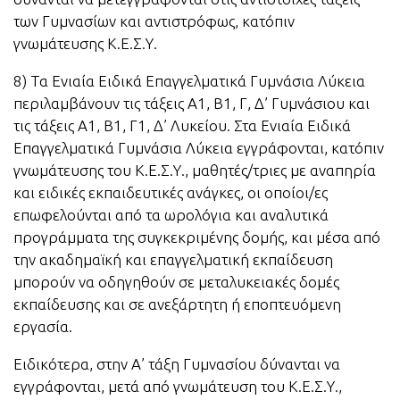
των Γυμνασίων και αντιστρόφως, κατόπιν
γνωμάτευσης Κ.Ε.Σ.Υ.
8) Τα Ενιαία Ειδικά Επαγγελματικά Γυμνάσια Λύκεια
περιλαμβάνουν τις τάξεις Α1, Β1, Γ, Δ’ Γυμνάσιου και
τις τάξεις Α1, Β1, Γ1, Δ’ Λυκείου. Στα Ενιαία Ειδικά
Επαγγελματικά Γυμνάσια Λύκεια εγγράφονται, κατόπιν
γνωμάτευσης του Κ.Ε.Σ.Υ., μαθητές/τριες με αναπηρία
και ειδικές εκπαιδευτικές ανάγκες, οι οποίοι/ες
επωφελούνται από τα ωρολόγια και αναλυτικά
προγράμματα της συγκεκριμένης δομής, και μέσα από
την ακαδημαϊκή και επαγγελματική εκπαίδευση
μπορούν να οδηγηθούν σε μεταλυκειακές δομές
εκπαίδευσης και σε ανεξάρτητη ή εποπτευόμενη
εργασία.
Ειδικότερα, στην Α’ τάξη Γυμνασίου δύνανται να
εγγράφονται, μετά από γνωμάτευση του Κ.Ε.Σ.Υ.,