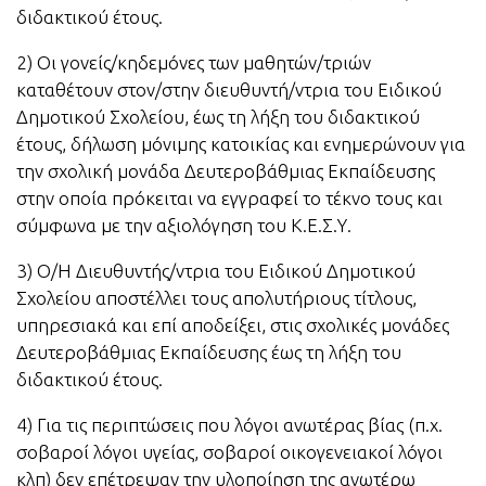
διδακτικού έτους.
2) Οι γονείς/κηδεμόνες των μαθητών/τριών
καταθέτουν στον/στην διευθυντή/ντρια του Ειδικού
Δημοτικού Σχολείου, έως τη λήξη του διδακτικού
έτους, δήλωση μόνιμης κατοικίας και ενημερώνουν για
την σχολική μονάδα Δευτεροβάθμιας Εκπαίδευσης
στην οποία πρόκειται να εγγραφεί το τέκνο τους και
σύμφωνα με την αξιολόγηση του Κ.Ε.Σ.Υ.
3) Ο/Η Διευθυντής/ντρια του Ειδικού Δημοτικού
Σχολείου αποστέλλει τους απολυτήριους τίτλους,
υπηρεσιακά και επί αποδείξει, στις σχολικές μονάδες
Δευτεροβάθμιας Εκπαίδευσης έως τη λήξη του
διδακτικού έτους.
4) Για τις περιπτώσεις που λόγοι ανωτέρας βίας (π.χ.
σοβαροί λόγοι υγείας, σοβαροί οικογενειακοί λόγοι
κλπ) δεν επέτρεψαν την υλοποίηση της ανωτέρω