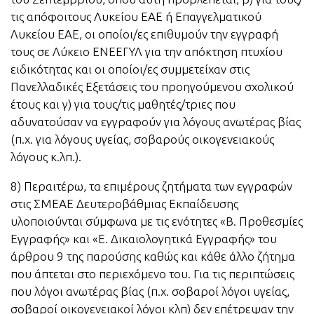
τις απόφοιτους Λυκείου ΕΑΕ ή Επαγγελματικού
Λυκείου ΕΑΕ, οι οποίοι/ες επιθυμούν την εγγραφή
τους σε Λύκειο ΕΝΕΕΓΥΛ για την απόκτηση πτυχίου
ειδικότητας και οι οποίοι/ες συμμετείχαν στις
Πανελλαδικές Εξετάσεις του προηγούμενου σχολικού
έτους και γ) για τους/τις μαθητές/τριες που
αδυνατούσαν να εγγραφούν για λόγους ανωτέρας βίας
(π.χ. για λόγους υγείας, σοβαρούς οικογενειακούς
λόγους κ.λπ.).
8) Περαιτέρω, τα επιμέρους ζητήματα των εγγραφών
στις ΣΜΕΑΕ Δευτεροβάθμιας Εκπαίδευσης
υλοποιούνται σύμφωνα με τις ενότητες «Β. Προθεσμίες
Εγγραφής» και «Ε. Δικαιολογητικά Εγγραφής» του
άρθρου 9 της παρούσης καθώς και κάθε άλλο ζήτημα
που άπτεται στο περιεχόμενο του. Για τις περιπτώσεις
που λόγοι ανωτέρας βίας (π.χ. σοβαροί λόγοι υγείας,
σοβαροί οικογενειακοί λόγοι κλπ) δεν επέτρεψαν την