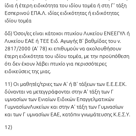
ίδια ή έτερη ειδικότητα του ιδίου τομέα ή στη Γ’ τάξη
Εσπερινού ΕΠΑ.Λ. ιδίας ειδικότητας ή ειδικότητας
ιδίου τομέα
δδ) Όσοι/ες είναι κάτοχοι πτυχίου Λυκείου ΕΝΕΕΓΥΛ ή
Λυκείου ΕΑΕ ή TEE Ειδ. Αγωγής Β’ βαθμίδας του ν.
2817/2000 (Α’ 78) κι επιθυμούν να ακολουθήσουν
έτερη ειδικότητα του ιδίου τομέα, με την προϋπόθεση
ότι δεν έχουν λάβει πτυχίο για περισσότερες
ειδικεύσεις της μιας.
11) Οι μαθητές/τριες των Α’ ή Β’ τάξεων των Ε.Ε.Ε.ΕΚ.
δύνανται να μετεγγράφονται στην Α’ τάξη των Γ
υμνασίων των Ενιαίων Ειδικών Επαγγελματικών
ΓυμνασίωνΛυκείων και στην Α’ τάξη των Γυμνασίων
και των Γ υμνασίων ΕΑΕ, κατόπιν γνωμάτευσης Κ.Ε.Σ.Υ.
12)