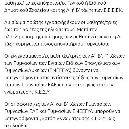
μαθητές/ τριες απόφοιτοι/ες Γενικού ή Ειδικού
Δημοτικού Σχολείου και της Α’ ή Β’ τάξης των Ε.Ε.Ε.ΕΚ.
Δικαίωμα πρώτης εγγραφής έχουν οι μαθητές/τριες
έως το 16ο έτος της ηλικίας τους. Μετά την
ολοκλήρωση της φοίτησης των μαθητών/τριών στη Δ’
τάξη χορηγείται τίτλος απολυτήριου Γυμνασίου.
Οι εγγεγραμμένοι/ες μαθητές/τριες των Α’, Β’, Γ’ τάξεων
των Γυμνασίων των Ενιαίων Ειδικών Επαγγελματικών
ΓυμνασίωνΛυκείων (ΕΝΕΕΓΥΛ) δύνανται να
μετεγγράφονται στις αντίστοιχες τάξεις των Γυμνασίων
και των Γ υμνασίων ΕΑΕ και αντιστρόφως κατόπιν
γνωμάτευσης Κ.Ε.Σ.Υ.
Οι απόφοιτοι/ες των Α’ και Β’ τάξεων Γυμνασίων,
Γυμνασίων ΕΑΕ και Γυμνασίων ΕΝΕΕΓΥΛ μπορούν να
μετεγγράφονται, κατόπιν γνωμάτευσης Κ.Ε.Σ.Υ., ως
ακολούθως: