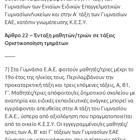
Γυμνασίων των Ενιαίων Ειδικών Επαγγελματικών
ΓυμνασίωνΛυκείων και στην Α’ τάξη των Γυμνασίων
ΕΑΕ, κατόπιν γνωμάτευσης Κ.Ε.Σ.Υ.
Άρθρο 22 – Ένταξη μαθητών/τριών σε τάξεις
Οριστικοποίηση τμημάτων
——
7) Στα Γυμνάσια Ε.Α.Ε. φοιτούν μαθητές/τριες μέχρι το
19ο έτος της ηλικίας τους. Περιλαμβάνουν την
προκαταρκτική τάξη και τρεις επόμενες τάξεις, Α, Β1,
Γ’. Μαθητές/τριες απόφοιτοι/ες δημοτικού σχολείου με
αναπηρία και ειδικές εκπαιδευτικές ανάγκες μπορεί να
εγγράφονται απευθείας στην Α τάξη του Γυμνασίου
Ε.Α.Ε., ύστερα από αξιολόγηση που πραγματοποιείται
από το οικείο Κ.Ε.Σ.Υ. Οι εγγεγραμμένοι/ες μαθητές/
τριες των Α, Β’ και Γ’ τάξεων των Γυμνασίων ΕΑΕ
δύνανται να μετεγγράφονται στις αντίστοιχες τάξεις