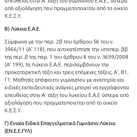
απευθείας στην Α’ τάξη του γυμνασίου Ε.Α.Ε., ύστερα
από αξιολόγηση που πραγματοποιείται από το οικείο
Κ.Ε.Σ.Υ.
Β) Λύκεια Ε.Α.Ε.
Σύμφωνα με την παρ. 2β του άρθρου 56 του ν.
3966/11 (Α’ 118), που αντικατέστησε την υποπερ. ββ
της περ. β της παρ. 1 του άρθρου 8 του ν. 3699/2008
(Α’ 199), τα Λύκεια Ε.Α.Ε. περιλαμβάνουν την
προκαταρκτική τάξη και τρεις επόμενες τάξεις, Α’, Β1,
Γ1. Μαθητές απόφοιτοι γυμνασίου με αναπηρία και
ειδικές εκπαιδευτικές ανάγκες μπορεί να εγγράφονται
απευθείας στην Α’ τάξη του λυκείου Ε.Α.Ε ύστερα από
αξιολόγηση που πραγματοποιείται από το οικείο
Κ.Ε.Σ.Υ.
Γ) Ενιαία Ειδικά Επαγγελματικά Γυμνάσια-Λύκεια
(ΕΝ.Ε.Ε.ΓΥΛ)