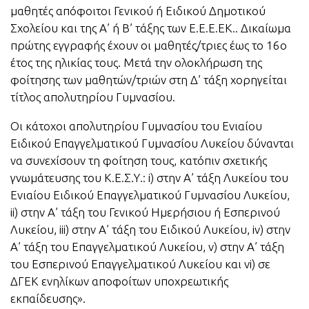
μαθητές απόφοιτοι Γενικού ή Ειδικού Δημοτικού
Σχολείου και της Α’ ή Β’ τάξης των Ε.Ε.Ε.ΕΚ.. Δικαίωμα
πρώτης εγγραφής έχουν οι μαθητές/τριες έως το 16ο
έτος της ηλικίας τους. Μετά την ολοκλήρωση της
φοίτησης των μαθητών/τριών στη Δ’ τάξη χορηγείται
τίτλος απολυτηρίου Γυμνασίου.
Οι κάτοχοι απολυτηρίου Γυμνασίου του Ενιαίου
Ειδικού Επαγγελματικού Γυμνασίου Λυκείου δύνανται
να συνεχίσουν τη φοίτηση τους, κατόπιν σχετικής
γνωμάτευσης του Κ.Ε.Σ.Υ.: i) στην Α’ τάξη Λυκείου του
Ενιαίου Ειδικού Επαγγελματικού Γυμνασίου Λυκείου,
ii) στην Α’ τάξη του Γενικού Ημερήσιου ή Εσπερινού
Λυκείου, iii) στην Α’ τάξη του Ειδικού Λυκείου, iv) στην
Α’ τάξη του Επαγγελματικού Λυκείου, v) στην Α’ τάξη
του Εσπερινού Επαγγελματικού Λυκείου και vi) σε
ΔΓΕΚ ενηλίκων αποφοίτων υποχρεωτικής
εκπαίδευσης».