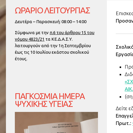
ΩΡΑΡΙΟ ΛΕΙΤΟΥΡΓΙΑΣ
Επισκεφ
Προσαν
Δευτέρα – Παρασκευή: 08:00 – 14:00
Σύμφωνα με την
π.6 του άρθρου 15 του
νόμου 4823/21
τα ΚΕ.Δ.Α.Σ.Υ.
λειτουργούν από την
1η Σεπτεμβρίου
Σχολικ
έως τις 10 Ιουλίου
εκάστου σχολικού
Εργασί
έτους.
Πρ
Διδ
«ΣΧ
ΑΙΚ
ΠΑΓΚΌΣΜΙΑ ΗΜΈΡΑ
(ση
ΨΥΧΙΚΉΣ ΥΓΕΊΑΣ
Δείτε ε
Επαγγε
Πρωτ.: