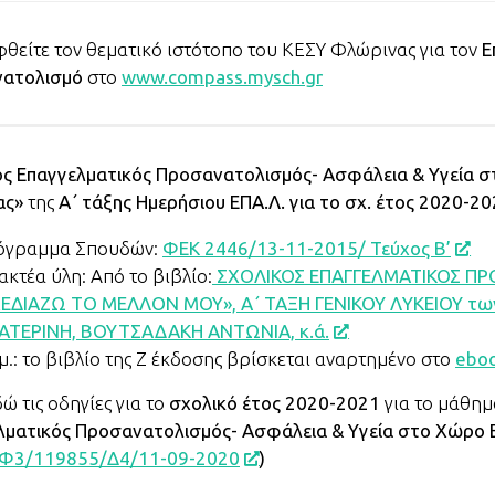
θείτε τον θεματικό ιστότοπο του ΚΕΣΥ Φλώρινας για τον
Ε
ατολισμό
στο
www.compass.mysch.gr
ός Επαγγελματικός Προσανατολισμός- Ασφάλεια & Υγεία 
ας»
της
Α΄ τάξης Ημερήσιου ΕΠΑ.Λ. για το σχ. έτος 2020-20
όγραμμα Σπουδών:
ΦΕΚ 2446/13-11-2015/ Τεύχος Β’
ακτέα ύλη: Από το βιβλίο:
ΣΧΟΛΙΚΟΣ ΕΠΑΓΓΕΛΜΑΤΙΚΟΣ Π
ΕΔΙΑΖΩ ΤΟ ΜΕΛΛΟΝ ΜΟΥ», Α΄ ΤΑΞΗ ΓΕΝΙΚΟΥ ΛΥΚΕΙΟΥ τω
ΑΤΕΡΙΝΗ, ΒΟΥΤΣΑΔΑΚΗ ΑΝΤΩΝΙΑ, κ.ά.
μ.: το βιβλίο της Ζ έκδοσης βρίσκεται αναρτημένο στο
eboo
δώ τις οδηγίες για το
σχολικό έτος 2020-2021
για το μάθη
λματικός Προσανατολισμός- Ασφάλεια & Υγεία στο Χώρο Ε
Φ3/119855/Δ4/11-09-2020
)