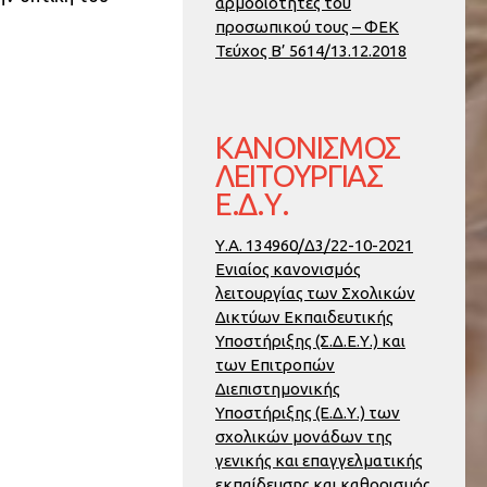
αρμοδιότητες του
προσωπικού τους – ΦΕΚ
Τεύχος Β’ 5614/13.12.2018
ΚΑΝΟΝΙΣΜΌΣ
ΛΕΙΤΟΥΡΓΊΑΣ
Ε.Δ.Υ.
Υ.Α. 134960/Δ3/22-10-2021
Ενιαίος κανονισμός
λειτουργίας των Σχολικών
Δικτύων Εκπαιδευτικής
Υποστήριξης (Σ.Δ.Ε.Υ.) και
των Επιτροπών
Διεπιστημονικής
Υποστήριξης (Ε.Δ.Υ.) των
σχολικών μονάδων της
γενικής και επαγγελματικής
εκπαίδευσης και καθορισμός