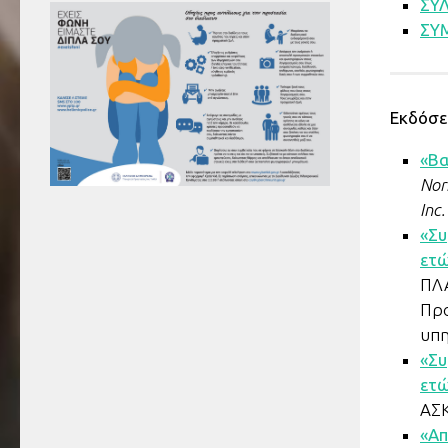
ΣΥ
ΣΥ
Εκδόσε
«Βα
Nor
Inc.
«Συ
ετώ
ΠΛ
Προ
υπη
«Συ
ετώ
ΑΣΚ
«Απ