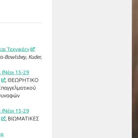
αι Τεχνικές»
is-Bowlsbey, Kuder,
 (Νέοι 15-29
, ΘΕΩΡΗΤΙΚΟ
παγγελματικού
 συναφών
 (Νέοι 15-29
, ΒΙΩΜΑΤΙΚΕΣ
ια