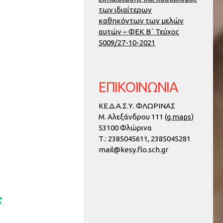
των ιδιαίτερων
καθηκόντων των μελών
αυτών – ΦΕΚ Β΄ Τεύχος
5009/27-10-2021
ΕΠΙΚΟΙΝΩΝΙΑ
ΚΕ.Δ.Α.Σ.Υ. ΦΛΩΡΙΝΑΣ
Μ. Αλεξάνδρου 111 (
g.maps
)
53100 Φλώρινα
Τ.:
2385045611, 2385045281
mail@kesy.flo.sch.gr