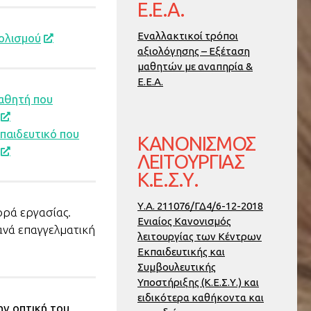
Ε.Ε.Α.
Εναλλακτικοί τρόποι
ολισμού
αξιολόγησης – Εξέταση
μαθητών με αναπηρία &
Ε.Ε.Α.
αθητή που
παιδευτικό που
ΚΑΝΟΝΙΣΜΌΣ
ΛΕΙΤΟΥΡΓΊΑΣ
Κ.Ε.Σ.Υ.
Υ.Α. 211076/ΓΔ4/6-12-2018
ρά εργασίας.
Ενιαίος Κανονισμός
ανά επαγγελματική
λειτουργίας των Κέντρων
Εκπαιδευτικής και
Συμβουλευτικής
Υποστήριξης (Κ.Ε.Σ.Υ.) και
ειδικότερα καθήκοντα και
ην οπτική του