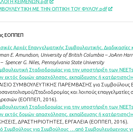
ΛΛΟΓΗ ΚΕΙΜΕΝΩΝ.pdf
ΜΒΟΥΛΕΥΤΙΚΗ ΜΕ ΤΗΝ ΟΠΤΙΚΗ ΤΟΥ ΦΥΛΟΥ.pdf
ις ΕΟΠΠΕΠ
σικές Αρχές Επαγγελματικής Συμβουλευτικής. Διαδικασίες κ
man E. Amundson, University of British Columbia – JoAnn Harr
 – Spencer G. Niles, Pennsylvania State University
μβουλευτική Σταδιοδρομίας για την υποστήριξη των NEETs
ν εκτός δομών απασχόλησης, εκπαίδευσης ή κατάρτισης)»
ΑΙΣΙΟ ΣΥΜΒΟΥΛΕΥΤΙΚΗΣ ΠΑΡΕΜΒΑΣΗΣ για Συμβούλους Ε
σανατολισμού/Σταδιοδρομίας και λοιπούς επαγγελματίες
ρεσιών (ΕΟΠΠΕΠ, 2016).
μβουλευτική Σταδιοδρομίας για την υποστήριξη των NEETs
ν εκτός δομών απασχόλησης, εκπαίδευσης ή κατάρτισης)»
ΗΣΕΙΣ, ΔΡΑΣΤΗΡΙΟΤΗΤΕΣ, ΕΡΓΑΛΕΙΑ (ΕΟΠΠΕΠ, 2016).
ό Συμβούλους για Συμβούλους …από Συμβουλευόμενους γ