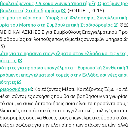
βουλευόμενους, Ψυχοκοινωνική Υποστήριξη Ομοτίμων (pee
βουλευτική Σταδιοδρομίας»
, (ΕΟΠΠΕΠ, 2015)
σ’ μου το χέρι σου – Υπαρξιακή Φιλοσοφία, Συναλλακτική
ρία του Moreno στη Συμβουλευτική Σταδιοδρομίας
, Θ
ΙΣΙΟ ΚΑΙ ΑΣΚΗΣΕΙΣ για Συμβούλους Επαγγελματικού Προ
διοδρομίας και λοιπούς επαγγελματίες συναφών υπηρεσιώ
5)
έτη για τα πράσινα επαγγέλματα στην Ελλάδα και τις νέες
ιότητες.
ιότητες για πράσινα επαγγέλματα – Ευρωπαϊκή Συνθετική
ρχόμενοι επαγγελματικοί τομείς στην Ελλάδα και νέες απα
ιότητες
ριεροσκόπιο
: Κοιτάζοντας Μέσα. Κοιτάζοντας Έξω. Κοιτ
ιέχει σύντομες ασκήσεις που θα σε βοηθήσουν να γνωρίσε
τό σου, να συνειδητοποιήσεις ποια είναι τα προσόντα σου,
λλακτικές εκπαιδευτικές και επαγγελματικές επιλογές κατά 
διοδρομίας σου, να θέσεις τους επαγγελματικούς σου στόχο
ετές αποφάσεις για την υλοποίηση των στόχων αυτών, αλλά