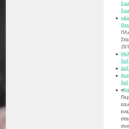
Συμ
Συμ
«Δω
Θεω
ΠΛΑ
Στα
201
Μελ
δεξ
Δεξ
Ανε
δεξ
«
Κα
Περ
εαυ
ενα
στα
συν