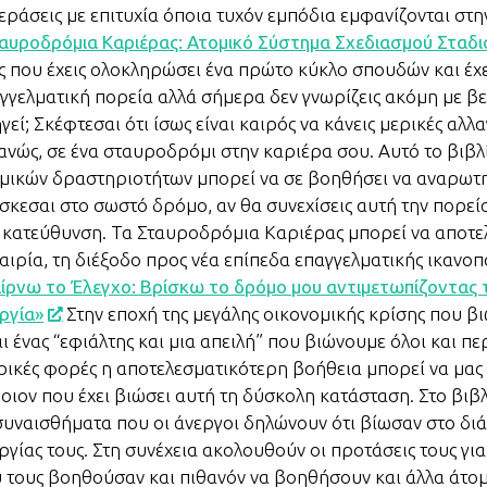
εράσεις με επιτυχία όποια τυχόν εμπόδια εμφανίζονται στη
αυροδρόμια Καριέρας: Ατομικό Σύστημα Σχεδιασμού Σταδι
ς που έχεις ολοκληρώσει ένα πρώτο κύκλο σπουδών και έχει
γγελματική πορεία αλλά σήμερα δεν γνωρίζεις ακόμη με β
γεί; Σκέφτεσαι ότι ίσως είναι καιρός να κάνεις μερικές αλλαγ
ανώς, σε ένα σταυροδρόμι στην καριέρα σου. Αυτό το βιβλ
μικών δραστηριοτήτων μπορεί να σε βοηθήσει να αναρωτη
σκεσαι στο σωστό δρόμο, αν θα συνεχίσεις αυτή την πορεία
 κατεύθυνση. Τα Σταυροδρόμια Καριέρας μπορεί να αποτε
αιρία, τη διέξοδο προς νέα επίπεδα επαγγελματικής ικανοπ
ίρνω το Έλεγχο: Βρίσκω το δρόμο μου αντιμετωπίζοντας 
ργία»
Στην εποχή της μεγάλης οικονομικής κρίσης που β
αι ένας “εφιάλτης και μια απειλή” που βιώνουμε όλοι και πε
ικές φορές η αποτελεσματικότερη βοήθεια μπορεί να μας
οιον που έχει βιώσει αυτή τη δύσκολη κατάσταση. Στο βιβ
συναισθήματα που οι άνεργοι δηλώνουν ότι βίωσαν στο δι
ργίας τους. Στη συνέχεια ακολουθούν οι προτάσεις τους γι
 τους βοηθούσαν και πιθανόν να βοηθήσουν και άλλα άτο