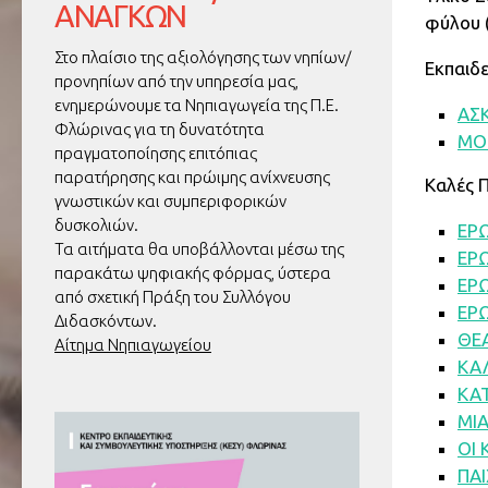
ΑΝΑΓΚΏΝ
φύλου 
Στο πλαίσιο της αξιολόγησης των νηπίων/
Εκπαιδε
προνηπίων από την υπηρεσία μας,
ενημερώνουμε τα Νηπιαγωγεία της Π.Ε.
ΑΣΚ
Φλώρινας για τη δυνατότητα
ΜΟ
πραγματοποίησης επιτόπιας
παρατήρησης και πρώιμης ανίχνευσης
Καλές 
γνωστικών και συμπεριφορικών
δυσκολιών.
ΕΡ
Τα αιτήματα θα υποβάλλονται μέσω της
ΕΡ
παρακάτω ψηφιακής φόρμας, ύστερα
ΕΡ
από σχετική Πράξη του Συλλόγου
ΕΡ
Διδασκόντων.
ΘΕ
Αίτημα Νηπιαγωγείου
ΚΑΛ
ΚΑ
ΜΙΑ
ΟΙ 
ΠΑΙ