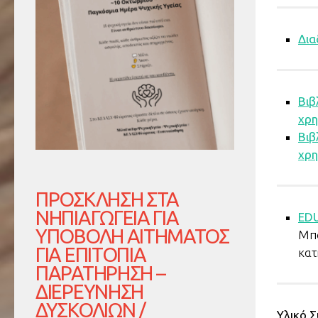
Δια
Βιβ
χρη
Βιβ
χρη
ΠΡΌΣΚΛΗΣΗ ΣΤΑ
ΝΗΠΙΑΓΩΓΕΊΑ ΓΙΑ
ED
ΥΠΟΒΟΛΉ ΑΙΤΉΜΑΤΟΣ
Μπο
ΓΙΑ ΕΠΙΤΌΠΙΑ
κατ
ΠΑΡΑΤΉΡΗΣΗ –
ΔΙΕΡΕΎΝΗΣΗ
ΔΥΣΚΟΛΙΏΝ /
Υλικό 