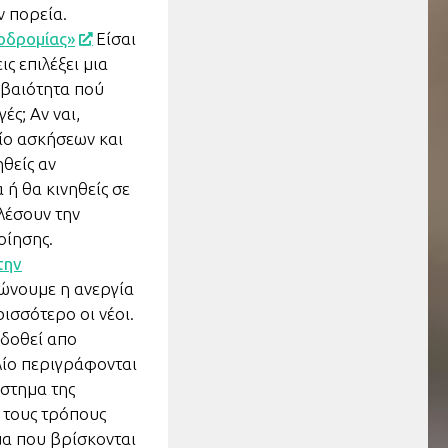
ν πορεία.
οδρομίας»
Είσαι
ς επιλέξει μια
εβαιότητα πού
ές; Αν ναι,
ίο ασκήσεων και
θείς αν
 ή θα κινηθείς σε
λέσουν την
οίησης.
την
ιώνουμε η ανεργία
ρισσότερο οι νέοι.
 δοθεί απο
λίο περιγράφονται
άστημα της
α τους τρόπους
μα που βρίσκονται