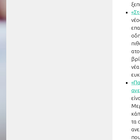
ξεπ
«Στ
νέο
επα
οδη
πιθ
ατο
βρί
νέα
ευκ
«Πα
ανε
είν
Μερ
κάπ
τα 
ανε
που