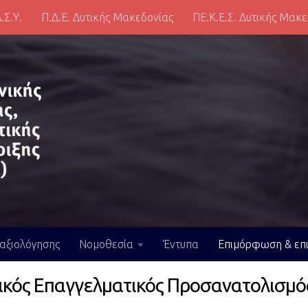
.Σ.Υ.
Π.Δ.Ε. Δυτικής Μακεδονίας
ΠΕ.Κ.Ε.Σ. Δυτικής Μακ
 αξιολόγησης
Νομοθεσία
Έντυπα
Επιμόρφωση & επ
ικός Επαγγελματικός Προσανατολισμό