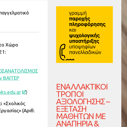
παγγελματικό
στο Χώρο
21:
ΡΟΣΑΝΑΤΟΛΙΣΜΟΣ
ν ΒΑΓΓΕΡ
ΕΝΑΛΛΑΚΤΙΚΟΊ
ks.edu.gr
)
ΤΡΌΠΟΙ
ΑΞΙΟΛΌΓΗΣΗΣ –
μα
«Σχολικός
ΕΞΈΤΑΣΗ
ργασίας» (Αριθ.
ΜΑΘΗΤΏΝ ΜΕ
ΑΝΑΠΗΡΊΑ &