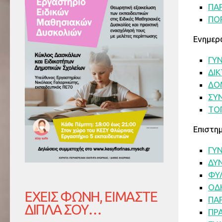
ΠΑ
ΠΟΡ
Ενημερ
ΓΥΝ
ΔΙ
ΔΟΜ
ΣΥ
ΤΟΠ
Επιστημ
ΓΥΝ
ΔΥ
ΦΥΛ
ΟΔ
ΈΧΕΙΣ ΦΩΝΉ, ΕΊΜΑΣΤΕ
ΠΑΡ
ΔΊΠΛΑ ΣΟΥ…
ΠΡΑ