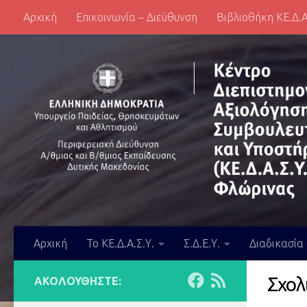
Αρχική
Επικοινωνία – Διεύθυνση
Βιβλιοθήκη ΚΕ.Δ.Α
Skip to content
Αρχική
Το ΚΕ.Δ.Α.Σ.Υ.
Σ.Δ.Ε.Υ.
Διαδικασία
Σχολ
ΑΚΟΛΟΥΘΉΣΤΕ: