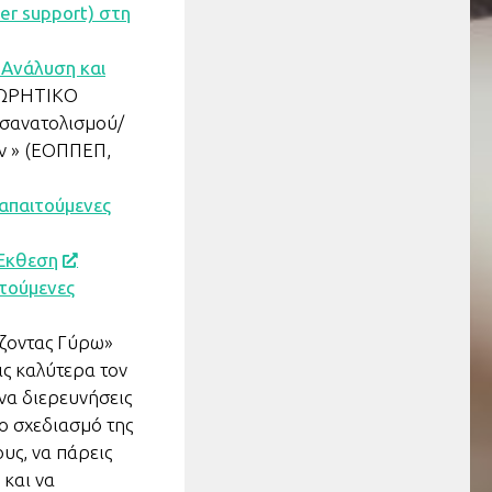
r support) στη
 Ανάλυση και
ΕΩΡΗΤΙΚΟ
σανατολισμού/
ν » (ΕΟΠΠΕΠ,
 απαιτούμενες
 Έκθεση
ιτούμενες
άζοντας Γύρω»
ις καλύτερα τον
 να διερευνήσεις
το σχεδιασμό της
υς, να πάρεις
 και να