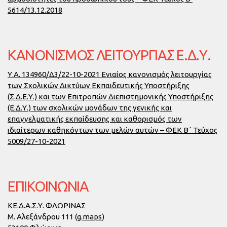
5614/13.12.2018
ΚΑΝΟΝΙΣΜΌΣ ΛΕΙΤΟΥΡΓΊΑΣ Ε.Δ.Υ.
Υ.Α. 134960/Δ3/22-10-2021 Ενιαίος κανονισμός λειτουργίας
των Σχολικών Δικτύων Εκπαιδευτικής Υποστήριξης
(Σ.Δ.Ε.Υ.) και των Επιτροπών Διεπιστημονικής Υποστήριξης
(Ε.Δ.Υ.) των σχολικών μονάδων της γενικής και
επαγγελματικής εκπαίδευσης και καθορισμός των
ιδιαίτερων καθηκόντων των μελών αυτών – ΦΕΚ Β΄ Τεύχος
5009/27-10-2021
ΕΠΙΚΟΙΝΩΝΙΑ
ΚΕ.Δ.Α.Σ.Υ. ΦΛΩΡΙΝΑΣ
Μ. Αλεξάνδρου 111 (
g.maps
)