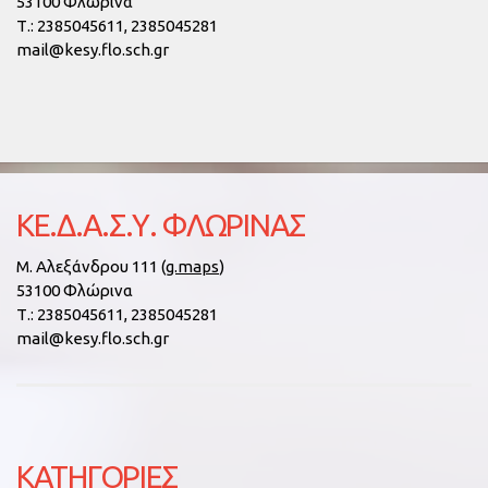
53100 Φλώρινα
Τ.:
2385045611, 2385045281
mail@kesy.flo.sch.gr
ΚΕ.Δ.Α.Σ.Υ. ΦΛΏΡΙΝΑΣ
Μ. Αλεξάνδρου 111 (
g.maps
)
53100 Φλώρινα
Τ.:
2385045611, 2385045281
mail@kesy.flo.sch.gr
KΑΤΗΓΟΡΊΕΣ