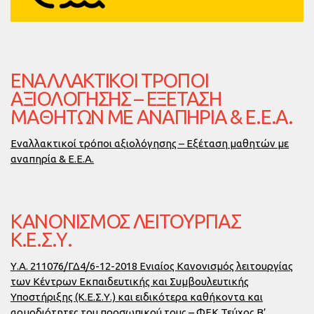
ΕΝΑΛΛΑΚΤΙΚΟΊ ΤΡΌΠΟΙ
ΑΞΙΟΛΌΓΗΣΗΣ – ΕΞΈΤΑΣΗ
ΜΑΘΗΤΏΝ ΜΕ ΑΝΑΠΗΡΊΑ & Ε.Ε.Α.
Εναλλακτικοί τρόποι αξιολόγησης – Εξέταση μαθητών με
αναπηρία & Ε.Ε.Α.
ΚΑΝΟΝΙΣΜΌΣ ΛΕΙΤΟΥΡΓΊΑΣ
Κ.Ε.Σ.Υ.
Υ.Α. 211076/ΓΔ4/6-12-2018 Ενιαίος Κανονισμός λειτουργίας
των Κέντρων Εκπαιδευτικής και Συμβουλευτικής
Υποστήριξης (Κ.Ε.Σ.Υ.) και ειδικότερα καθήκοντα και
αρμοδιότητες του προσωπικού τους – ΦΕΚ Τεύχος Β’