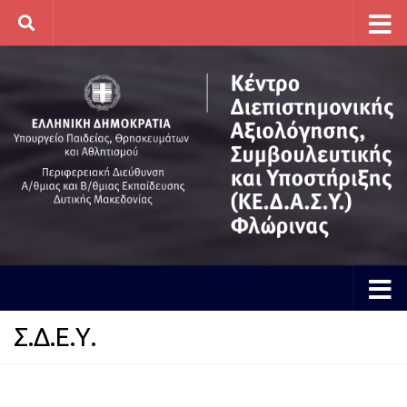
Skip to content
Σ.Δ.Ε.Υ.