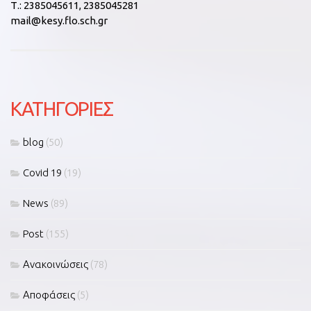
Τ.:
2385045611, 2385045281
mail@kesy.flo.sch.gr
KΑΤΗΓΟΡΊΕΣ
blog
(50)
Covid 19
(19)
News
(89)
Post
(155)
Ανακοινώσεις
(78)
Αποφάσεις
(5)