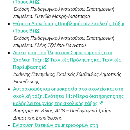
(Τόμος Α)
Έκδοση Παιδαγωγικού Ινστιτούτου. Επιστημονική
επιμέλεια: Ευανθία Μακρή‐Μπότσαρη
Θέματα Διαχείρισης Προβλημάτων Σχολικής Τάξης
(Τόμος Β)
Έκδοση Παιδαγωγικού Ινστιτούτου. Επιστημονική
επιμέλεια: Ελένη Τζελέπη‐Γιαννάτου
Διαχείριση Προβλημάτων Συμπεριφοράς στη
Σχολική Τάξη:
Τεχνικές Πρόληψης και Τεχνικές
Παρέμβασης
Ιωάννης Παναγάκος, Σχολικός Σύμβουλος Δημοτικής
Εκπαίδευσης
Αυταρχισμός και δημοκρατία στο σχολείο και στη
σχολική τάξη. Ενότητα 11: Μέτρα διατήρησης της
καλής λειτουργίας της σχολικής τάξης
Δημήτρης Θ. Ζάχος, ΑΠΘ – Παιδαγωγικό Τμήμα
Δημοτικής Εκπαίδευσης
Ενίσχυση θετικών συμπεριφορών στη