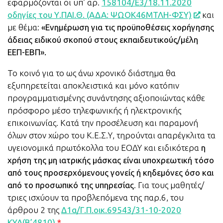
εφαρμόζονται οι υπ’ αρ.
158104/Ε3/18.11.2020
οδηγίες του Υ.ΠΑΙ.Θ. (ΑΔΑ: ΨΩΟΚ46ΜΤΛΗ-ΦΣΥ)
και
με θέμα:
«Ενημέρωση για τις προϋποθέσεις χορήγησης
άδειας ειδικού σκοπού στους εκπαιδευτικούς/μέλη
ΕΕΠ-ΕΒΠ».
Το κοινό για το ως άνω χρονικό διάστημα θα
εξυπηρετείται αποκλειστικά και μόνο κατόπιν
προγραμματισμένης συνάντησης αξιοποιώντας κάθε
πρόσφορο μέσο τηλεφωνικής ή ηλεκτρονικής
επικοινωνίας. Κατά την προσέλευση και παραμονή
όλων στον χώρο του Κ.Ε.Σ.Υ, τηρούνται απαρέγκλιτα τα
υγειονομικά πρωτόκολλα του ΕΟΔΥ και ειδικότερα
η
χρήση της μη ιατρικής μάσκας είναι υποχρεωτική τόσο
από τους προσερχόμενους γονείς ή κηδεμόνες όσο και
από το προσωπικό της υπηρεσίας
. Για τους μαθητές/
τριες ισχύουν τα προβλεπόμενα της παρ.6, του
άρθρου 2 της
Δ1α/Γ.Π.οικ.69543/31-10-2020
ΚΥΑ(Β’4810).
*