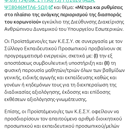
ΨΞ8046ΜΤΛ6-5ΩΙ)
και θέμα:
«Μέτρα και ρυθμίσεις
στο πλαίσιο της ανάγκης περιορισμού της διασποράς
του κορωνοϊού»
εγκύκλιο της Διεύθυνσης Διαχείρισης
Ανθρώπινου Δυναμικού του Υπουργείου Εσωτερικών.
Οι Προϊστάμενοι/ες των Κ.Ε.Σ.Υ. σε συνεργασία με τον
Σύλλογο Εκπαιδευτικού Προσωπικού προβαίνουν σε
προγραμματισμό ενεργειών, σχετικά με:
(Ι)
την εξ
αποστάσεως συμβουλευτική υποστήριξη και
(ΙΙ)
τη
φυσική παρουσία μαθητών/τριών όλων των βαθμίδων
γενικής, ειδικής αγωγής και εκπαίδευσης καθώς και
γονέων ή κηδεμόνων τους για τη διεκπεραίωση της
διαδικασίας αξιολόγησης, έκδοσης και επίδοσης
εκθέσεων αξιολόγησης-γνωμάτευσης.
Επίσης, οι Προϊστάμενοι/ες των Κ.Ε.Σ.Υ. οφείλουν να
προσδιορίσουν τον απαιτούμενο αριθμό διοικητικού
προσωπικού και εκπαιδευτικού προσωπικού/μελών