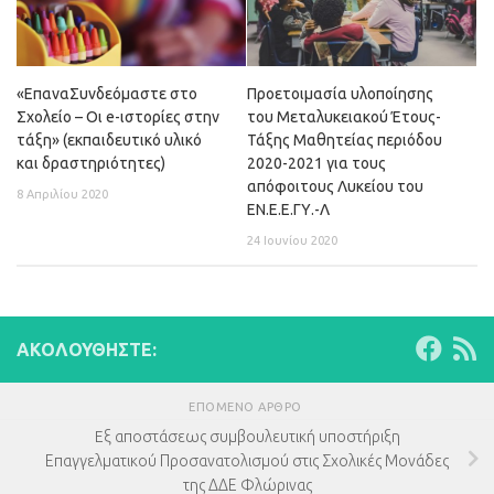
«ΕπαναΣυνδεόμαστε στο
Προετοιμασία υλοποίησης
Σχολείο – Οι e-ιστορίες στην
του Μεταλυκειακού Έτους-
τάξη» (εκπαιδευτικό υλικό
Τάξης Μαθητείας περιόδου
και δραστηριότητες)
2020-2021 για τους
απόφοιτους Λυκείου του
8 Απριλίου 2020
ΕΝ.Ε.Ε.ΓΥ.-Λ
24 Ιουνίου 2020
ΑΚΟΛΟΥΘΉΣΤΕ:
ΕΠΌΜΕΝΟ ΆΡΘΡΟ
Eξ αποστάσεως συμβουλευτική υποστήριξη
Επαγγελματικού Προσανατολισμού στις Σχολικές Μονάδες
της ΔΔΕ Φλώρινας