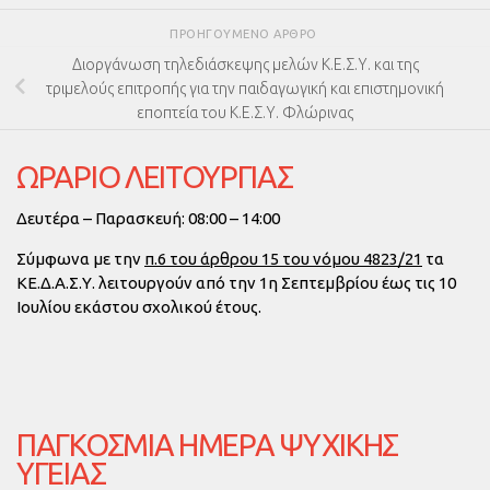
ΠΡΟΗΓΟΎΜΕΝΟ ΆΡΘΡΟ
Διοργάνωση τηλεδιάσκεψης μελών Κ.Ε.Σ.Υ. και της
τριμελούς επιτροπής για την παιδαγωγική και επιστημονική
εποπτεία του Κ.Ε.Σ.Υ. Φλώρινας
ΩΡΑΡΙΟ ΛΕΙΤΟΥΡΓΙΑΣ
Δευτέρα – Παρασκευή: 08:00 – 14:00
Σύμφωνα με την
π.6 του άρθρου 15 του νόμου 4823/21
τα
ΚΕ.Δ.Α.Σ.Υ. λειτουργούν από την
1η Σεπτεμβρίου έως τις 10
Ιουλίου
εκάστου σχολικού έτους.
ΠΑΓΚΌΣΜΙΑ ΗΜΈΡΑ ΨΥΧΙΚΉΣ
ΥΓΕΊΑΣ