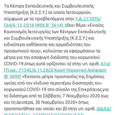
Τα Κέντρα Εκπαιδευτικής και Συμβουλευτικής
Υποστήριξης (Κ.Ε.Σ.Υ.) τα οποία λειτουργούν,
σύμφωνα με τα προβλεπόμενα στην
Υ.Α. 211076/
ΓΔ4/6-12-2018 (ΦΕΚ Β΄ 5614)
και θέμα: «Ενιαίος
Κανονισμός λειτουργίας των Κέντρων Εκπαιδευτικής
και Συμβουλευτικής Υποστήριξης (Κ.Ε.Σ.Υ.) και
ειδικότερα καθήκοντα και αρμοδιότητες του
προσωπικού τους», καλούνται να εφαρμόσουν τα
μέτρα για την αποφυγή διάδοσης του κορωνοϊού
COVID-19,όπως αυτά ορίζονται: α) στην υπ. αριθ.
Δ1α/
ΓΠ.οικ.: 71342/6.11.2020 Κοινή Υπουργική Απόφαση
(Β΄4899)
«Έκτακτα μέτρα προστασίας της δημόσιας
υγείας από τον κίνδυνο περαιτέρω διασποράς του
κορωνοϊού COVID-19 στο σύνολο της Επικράτειας για
το διάστημα από το Σάββατο, 7 Νοεμβρίου 2020 έως
και τη Δευτέρα, 30 Νοεμβρίου 2020» όπως
τροποποιήθηκε και ισχύει και β) στην υπ. αριθ.
ΔΙΔΑΔ/
Φ.69/134/οικ. 21190/13/11/2020 (ΑΔΑ: